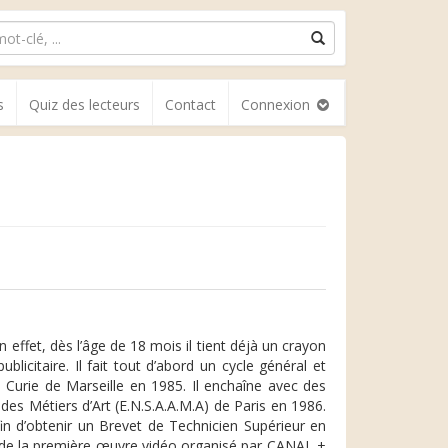
s
Quiz des lecteurs
Contact
Connexion
n effet, dès l’âge de 18 mois il tient déjà un crayon
licitaire. Il fait tout d’abord un cycle général et
 Curie de Marseille en 1985. Il enchaîne avec des
des Métiers d’Art (E.N.S.A.A.M.A) de Paris en 1986.
in d’obtenir un Brevet de Technicien Supérieur en
 de la première œuvre vidéo organisé par CANAL +