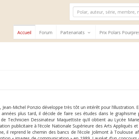
Accueil
Forum
Partenariats
Prix Polars Pourpre
 Jean-Michel Ponzio développe très tôt un intérêt pour l’illustration. E
années plus tard, il décide de faire ses études dans le graphisme pub
 de Technicien Dessinateur Maquettiste qu’il obtient au Lycée Marie
on publicitaire à l’école Nationale Supérieure des Arts Appliqués et 
, il reprend le chemin des bancs de l’école Jolimont à Toulouse af
 option « images de communication » en 1989. Lauréat d’un concours