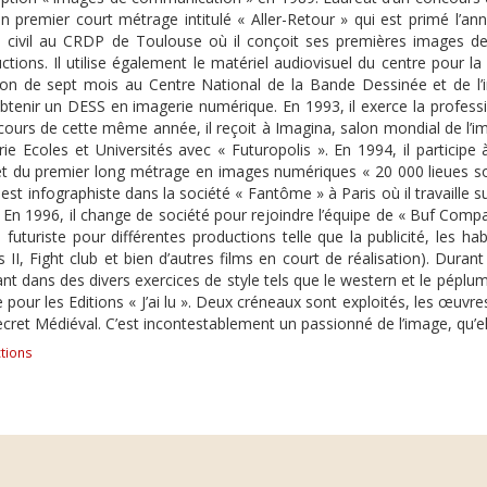
on premier court métrage intitulé « Aller-Retour » qui est primé l’a
 civil au CRDP de Toulouse où il conçoit ses premières images de s
tions. Il utilise également le matériel audiovisuel du centre pour la ré
ion de sept mois au Centre National de la Bande Dessinée et de l’
obtenir un DESS en imagerie numérique. En 1993, il exerce la professi
ours de cette même année, il reçoit à Imagina, salon mondial de l’im
rie Ecoles et Universités avec « Futuropolis ». En 1994, il participe
t du premier long métrage en images numériques « 20 000 lieues sous
est infographiste dans la société « Fantôme » à Paris où il travaille sur
. En 1996, il change de société pour rejoindre l’équipe de « Buf Compan
futuriste pour différentes productions telle que la publicité, les h
s II, Fight club et bien d’autres films en court de réalisation). Durant
t dans des divers exercices de style tels que le western et le péplum. E
e pour les Editions « J’ai lu ». Deux créneaux sont exploités, les œuv
Secret Médiéval. C’est incontestablement un passionné de l’image, qu’el
tions