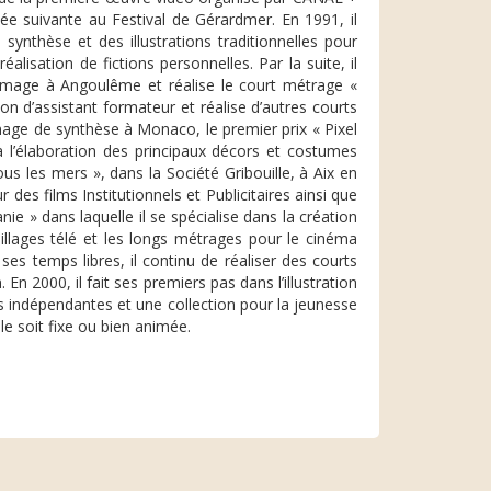
nnée suivante au Festival de Gérardmer. En 1991, il
ynthèse et des illustrations traditionnelles pour
alisation de fictions personnelles. Par la suite, il
image à Angoulême et réalise le court métrage «
on d’assistant formateur et réalise d’autres courts
age de synthèse à Monaco, le premier prix « Pixel
 à l’élaboration des principaux décors et costumes
 les mers », dans la Société Gribouille, à Aix en
 des films Institutionnels et Publicitaires ainsi que
ie » dans laquelle il se spécialise dans la création
abillages télé et les longs métrages pour le cinéma
 ses temps libres, il continu de réaliser des courts
n 2000, il fait ses premiers pas dans l’illustration
res indépendantes et une collection pour la jeunesse
le soit fixe ou bien animée.