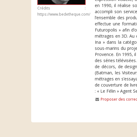
en 1990, il réalise s
Crédits :
accompli son service
https://www.bedetheque.com/
l’ensemble des produc
effectue une format
Futuropolis » afin d’
métrages en 3D. Au c
Ina » dans la catégo
sous-marins du proje
Provence. En 1995, il 
des séries télévisées
de décors, de design 
(Batman, les Visiteur
métrages en s’essayan
de couverture de livr
: « Le Félin » Agent 
Proposer des correc