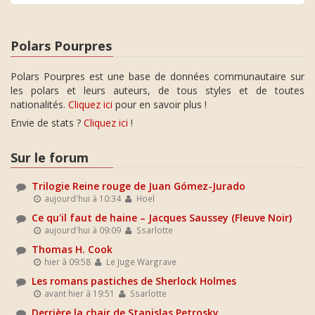
Polars Pourpres
Polars Pourpres est une base de données communautaire sur
les polars et leurs auteurs, de tous styles et de toutes
nationalités.
Cliquez ici
pour en savoir plus !
Envie de stats ?
Cliquez ici
!
Sur le forum
Trilogie Reine rouge de Juan Gómez-Jurado
aujourd'hui à 10:34
Hoel
Ce qu'il faut de haine – Jacques Saussey (Fleuve Noir)
aujourd'hui à 09:09
Ssarlotte
Thomas H. Cook
hier à 09:58
Le Juge Wargrave
Les romans pastiches de Sherlock Holmes
avant hier à 19:51
Ssarlotte
Derrière la chair de Stanislas Petrosky