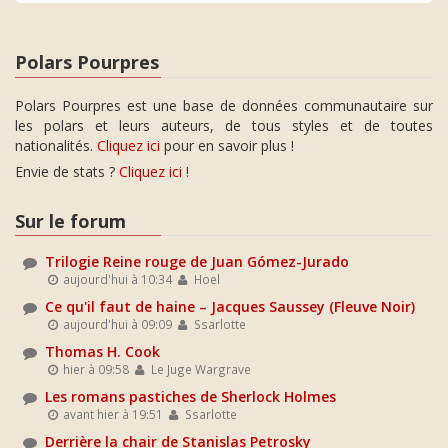
Polars Pourpres
Polars Pourpres est une base de données communautaire sur
les polars et leurs auteurs, de tous styles et de toutes
nationalités.
Cliquez ici
pour en savoir plus !
Envie de stats ?
Cliquez ici
!
Sur le forum
Trilogie Reine rouge de Juan Gómez-Jurado
aujourd'hui à 10:34
Hoel
Ce qu'il faut de haine – Jacques Saussey (Fleuve Noir)
aujourd'hui à 09:09
Ssarlotte
Thomas H. Cook
hier à 09:58
Le Juge Wargrave
Les romans pastiches de Sherlock Holmes
avant hier à 19:51
Ssarlotte
Derrière la chair de Stanislas Petrosky