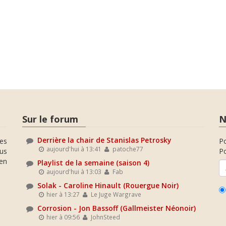
Sur le forum
N
Derrière la chair de Stanislas Petrosky
es
P
aujourd'hui à 13:41
patoche77
ous
Po
en
Playlist de la semaine (saison 4)
aujourd'hui à 13:03
Fab
Solak - Caroline Hinault (Rouergue Noir)
hier à 13:27
Le Juge Wargrave
Corrosion - Jon Bassoff (Gallmeister Néonoir)
hier à 09:56
JohnSteed