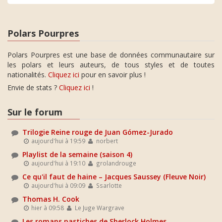
Polars Pourpres
Polars Pourpres est une base de données communautaire sur
les polars et leurs auteurs, de tous styles et de toutes
nationalités.
Cliquez ici
pour en savoir plus !
Envie de stats ?
Cliquez ici
!
Sur le forum
Trilogie Reine rouge de Juan Gómez-Jurado
aujourd'hui à 19:59
norbert
Playlist de la semaine (saison 4)
aujourd'hui à 19:10
grolandrouge
Ce qu'il faut de haine – Jacques Saussey (Fleuve Noir)
aujourd'hui à 09:09
Ssarlotte
Thomas H. Cook
hier à 09:58
Le Juge Wargrave
Les romans pastiches de Sherlock Holmes