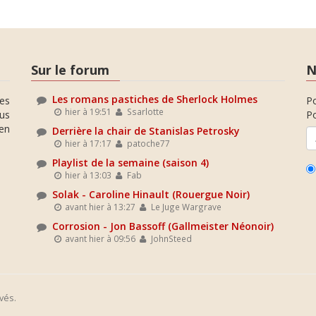
Sur le forum
N
Les romans pastiches de Sherlock Holmes
es
P
hier à 19:51
Ssarlotte
ous
Po
en
Derrière la chair de Stanislas Petrosky
hier à 17:17
patoche77
Playlist de la semaine (saison 4)
hier à 13:03
Fab
Solak - Caroline Hinault (Rouergue Noir)
avant hier à 13:27
Le Juge Wargrave
Corrosion - Jon Bassoff (Gallmeister Néonoir)
avant hier à 09:56
JohnSteed
vés.