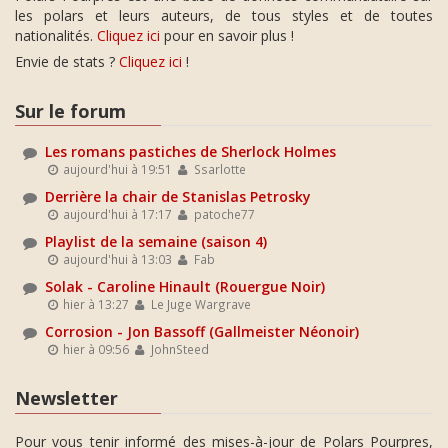
les polars et leurs auteurs, de tous styles et de toutes
nationalités.
Cliquez ici
pour en savoir plus !
Envie de stats ?
Cliquez ici
!
Sur le forum
Les romans pastiches de Sherlock Holmes
aujourd'hui à 19:51
Ssarlotte
Derrière la chair de Stanislas Petrosky
aujourd'hui à 17:17
patoche77
Playlist de la semaine (saison 4)
aujourd'hui à 13:03
Fab
Solak - Caroline Hinault (Rouergue Noir)
hier à 13:27
Le Juge Wargrave
Corrosion - Jon Bassoff (Gallmeister Néonoir)
hier à 09:56
JohnSteed
Newsletter
Pour vous tenir informé des mises-à-jour de Polars Pourpres,