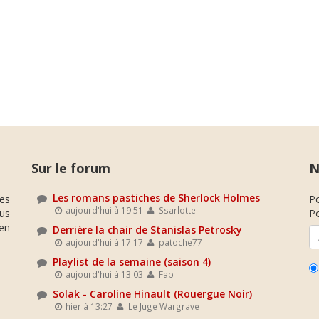
Sur le forum
N
Les romans pastiches de Sherlock Holmes
es
P
aujourd'hui à 19:51
Ssarlotte
ous
Po
en
Derrière la chair de Stanislas Petrosky
aujourd'hui à 17:17
patoche77
Playlist de la semaine (saison 4)
aujourd'hui à 13:03
Fab
Solak - Caroline Hinault (Rouergue Noir)
hier à 13:27
Le Juge Wargrave