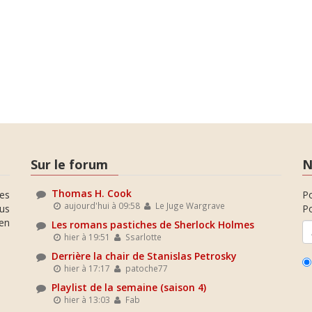
Sur le forum
N
Thomas H. Cook
es
P
aujourd'hui à 09:58
Le Juge Wargrave
ous
Po
en
Les romans pastiches de Sherlock Holmes
hier à 19:51
Ssarlotte
Derrière la chair de Stanislas Petrosky
hier à 17:17
patoche77
Playlist de la semaine (saison 4)
hier à 13:03
Fab