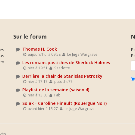
Sur le forum
N
Thomas H. Cook
es
P
aujourd'hui à 09:58
Le Juge Wargrave
ous
Po
en
Les romans pastiches de Sherlock Holmes
hier à 19:51
Ssarlotte
Derrière la chair de Stanislas Petrosky
hier à 17:17
patoche77
Playlist de la semaine (saison 4)
hier à 13:03
Fab
Solak - Caroline Hinault (Rouergue Noir)
avant hier à 13:27
Le Juge Wargrave
vés.