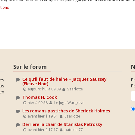
tions
Sur le forum
N
Ce qu'il faut de haine – Jacques Saussey
es
P
(Fleuve Noir)
ous
Po
aujourd'hui à 09:09
Ssarlotte
en
Thomas H. Cook
hier à 09:58
Le Juge Wargrave
Les romans pastiches de Sherlock Holmes
avant hier à 19:51
Ssarlotte
Derrière la chair de Stanislas Petrosky
avant hier à 17:17
patoche77