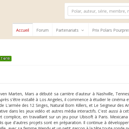
Accueil
Forum
Partenariats
Prix Polars Pourpre
7.6/10
en Marten, Mars a débuté sa carrière d'auteur à Nashville, Tenness
Après s'être installé à Los Angeles, il commence à étudier le cinéma
 de L'armée des 12 Singes, Natural Born Killers, et Le Seigneur des 
ative dans les jeux vidéo et autres média interactifs. C'est aussi à c
 et complice, en travaillant sur un jeu pour Ubisoft à Paris. Mexica
is que d'autres projets sont en préparation. Il continue à développe
ille, avec sa femme Wendy et un petit garçon à la tête toute ronde