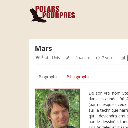
Mars
États-Unis
scénariste
7 votes
Biographie
Bibliographie
De son vrai nom Stev
dans les années 90. 
(parmi lesquels ceux
sur la technique narr
qui il deviendra ami
bande dessinée, tand
Los Angeles et Nashv