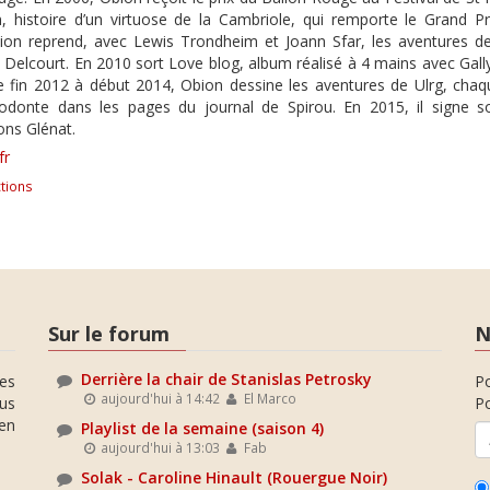
, histoire d’un virtuose de la Cambriole, qui remporte le Grand Pr
bion reprend, avec Lewis Trondheim et Joann Sfar, les aventures 
 Delcourt. En 2010 sort Love blog, album réalisé à 4 mains avec Gally,
De fin 2012 à début 2014, Obion dessine les aventures de Ulrg, cha
astodonte dans les pages du journal de Spirou. En 2015, il sign
ons Glénat.
fr
tions
Sur le forum
N
Derrière la chair de Stanislas Petrosky
es
P
aujourd'hui à 14:42
El Marco
ous
Po
en
Playlist de la semaine (saison 4)
aujourd'hui à 13:03
Fab
Solak - Caroline Hinault (Rouergue Noir)