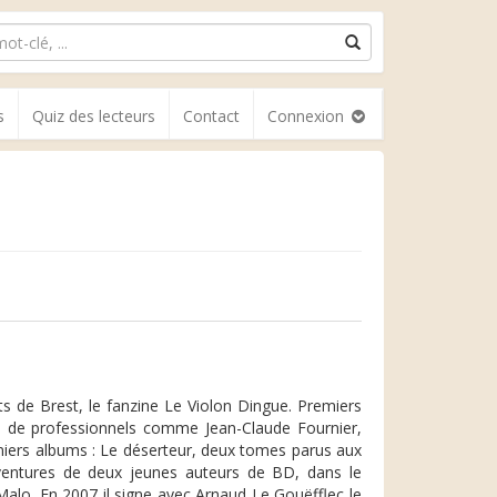
s
Quiz des lecteurs
Contact
Connexion
s de Brest, le fanzine Le Violon Dingue. Premiers
œil de professionnels comme Jean-Claude Fournier,
emiers albums : Le déserteur, deux tomes parus aux
 aventures de deux jeunes auteurs de BD, dans le
Malo. En 2007 il signe avec Arnaud Le Gouëfflec le