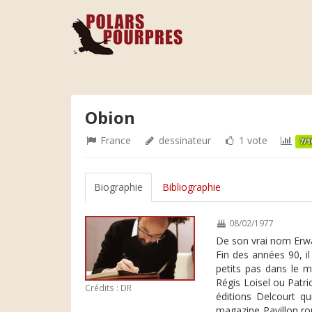
Obion
France
dessinateur
1 vote
7/1
Biographie
Bibliographie
08/02/1977
De son vrai nom Erw
Fin des années 90, i
petits pas dans le m
Régis Loisel ou Patr
Crédits : DR
éditions Delcourt qu
magazine Pavillon ro