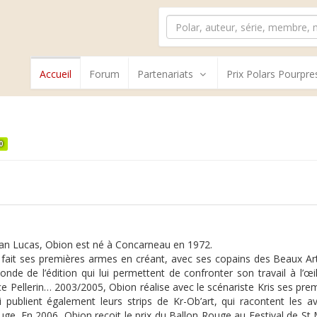
Accueil
Forum
Partenariats
Prix Polars Pourpre
0
an Lucas, Obion est né à Concarneau en 1972.
l fait ses premières armes en créant, avec ses copains des Beaux Art
onde de l’édition qui lui permettent de confronter son travail à l’
ice Pellerin… 2003/2005, Obion réalise avec le scénariste Kris ses pr
i publient également leurs strips de Kr-Ob’art, qui racontent les
uge. En 2006, Obion reçoit le prix du Ballon Rouge au Festival de St 