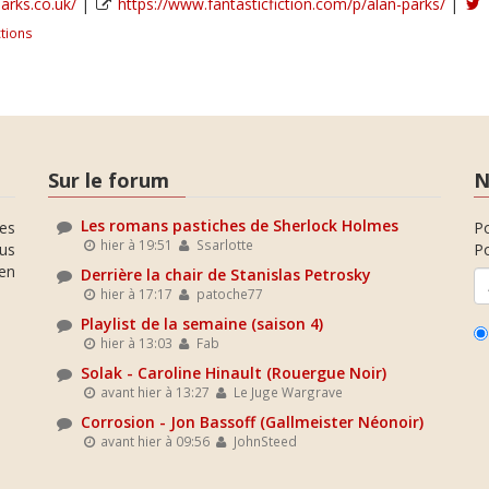
arks.co.uk/
|
https://www.fantasticfiction.com/p/alan-parks/
|
tions
Sur le forum
N
Les romans pastiches de Sherlock Holmes
es
P
hier à 19:51
Ssarlotte
ous
Po
en
Derrière la chair de Stanislas Petrosky
hier à 17:17
patoche77
Playlist de la semaine (saison 4)
hier à 13:03
Fab
Solak - Caroline Hinault (Rouergue Noir)
avant hier à 13:27
Le Juge Wargrave
Corrosion - Jon Bassoff (Gallmeister Néonoir)
avant hier à 09:56
JohnSteed