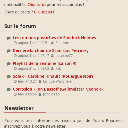
nationalités.
Cliquez ici
pour en savoir plus !
Envie de stats ?
Cliquez ici
!
Sur le forum
Les romans pastiches de Sherlock Holmes
aujourd'hui à 19:51
Ssarlotte
Derrière la chair de Stanislas Petrosky
aujourd'hui à 17:17
patoche77
Playlist de la semaine (saison 4)
aujourd'hui à 13:03
Fab
Solak - Caroline Hinault (Rouergue Noir)
hier à 13:27
Le Juge Wargrave
Corrosion - Jon Bassoff (Gallmeister Néonoir)
hier à 09:56
JohnSteed
Newsletter
Pour vous tenir informé des mises-à-jour de Polars Pourpres,
inscrivez-vous à notre newsletter !