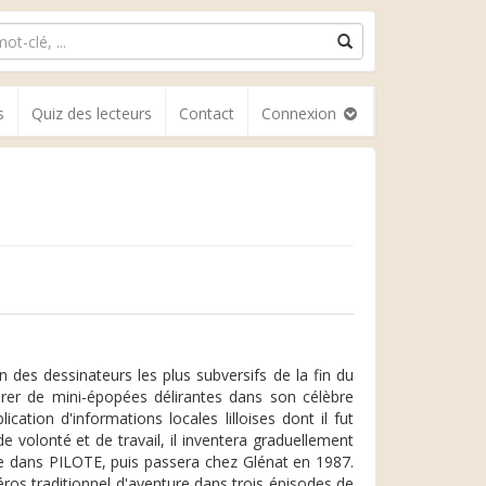
s
Quiz des lecteurs
Contact
Connexion
des dessinateurs les plus subversifs de la fin du
irer de mini-épopées délirantes dans son célèbre
tion d'informations locales lilloises dont il fut
 volonté et de travail, il inventera graduellement
ale dans PILOTE, puis passera chez Glénat en 1987.
éros traditionnel d'aventure dans trois épisodes de