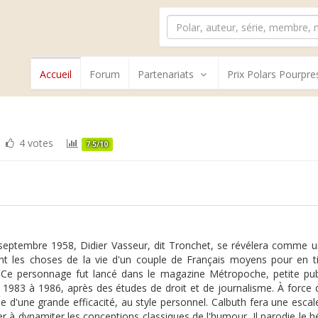
Accueil
Forum
Partenariats
Prix Polars Pourpre
4 votes
7.5/10
eptembre 1958, Didier Vasseur, dit Tronchet, se révélera comme un 
ant les choses de la vie d'un couple de Français moyens pour en t
e personnage fut lancé dans le magazine Métropoche, petite publica
 1983 à 1986, après des études de droit et de journalisme. À force de
ue d'une grande efficacité, au style personnel. Calbuth fera une esc
r à dynamiter les conceptions classiques de l'humour. Il parodie le h