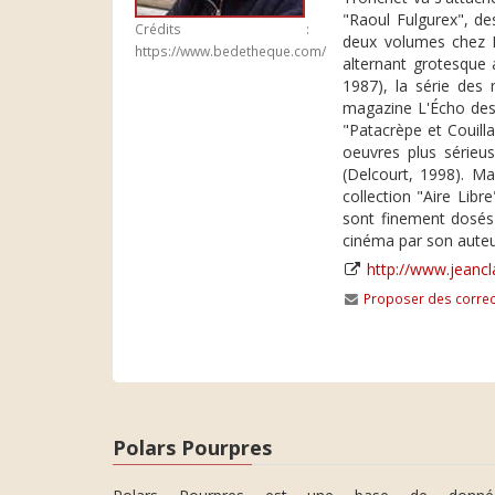
"Raoul Fulgurex", des
Crédits :
deux volumes chez De
https://www.bedetheque.com/
alternant grotesque 
1987), la série des
magazine L'Écho des 
"Patacrèpe et Couill
oeuvres plus sérieus
(Delcourt, 1998). Ma
collection "Aire Lib
sont finement dosés 
cinéma par son auteu
http://www.jeancl
Proposer des correc
Polars Pourpres