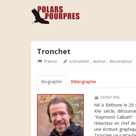
Tronchet
France
scénariste , auteur , dessinateur
Biographie
Bibliographie
29/09/1958
Né à Béthune le 29 s
XXe siècle, détourn
"Raymond Calbuth". C
rédacteur en chef de
une écriture graphiq
Tronchet va s'attache