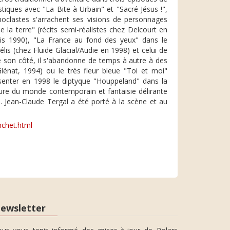
stiques avec "La Bite à Urbain" et "Sacré Jésus !",
noclastes s'arrachent ses visions de personnages
la terre" (récits semi-réalistes chez Delcourt en
uis 1990), "La France au fond des yeux" dans le
s (chez Fluide Glacial/Audie en 1998) et celui de
de son côté, il s'abandonne de temps à autre à des
lénat, 1994) ou le très fleur bleue "Toi et moi"
ésenter en 1998 le diptyque "Houppeland" dans la
ature du monde contemporain et fantaisie délirante
 Jean-Claude Tergal a été porté à la scène et au
chet.html
ewsletter