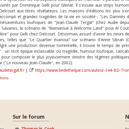
sinés par Dominique Gelli pour Glénat. Il s'essaie aux strips humori
lcourt aux titres révélateurs. Les maisons d'éditions les plus ico
accompli et grandes tragédies de la vie en société : "Les Damnés de 
 mésaventures loufoques de "Jean-Claude Tergal" (chez Audie dep
Savanes, le scénario de "Bienvenue à Welcome Land" pour Al Coutéli
alère" pour Gelli chez Delcourt. Désormais assuré d'avoir les rieurs 
es, telles que "Le Quartier évanoui" sur scénario d'Anne Sibran (G
lgré une production devenue torrentielle, il trouve le temps de pr
re" : un récit épique inclassable où tragédie, humour loufoque, caric
pour composer le plus joyeusement sinistre des régimes politiques.
r ("Le nouveau Jean-Claude", en 2002).
audetergal.fr/
|
https://www.bedetheque.com/auteur-144-BD-Tron
tions
Sur le forum
N
Thomas H. Cook