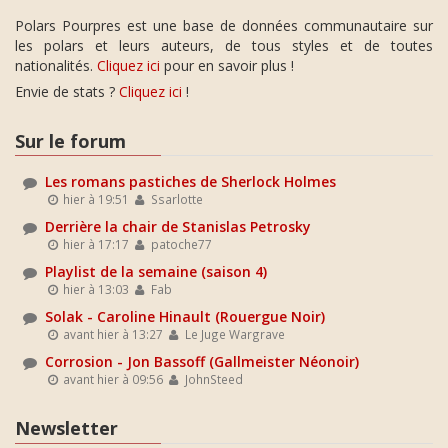
Polars Pourpres est une base de données communautaire sur
les polars et leurs auteurs, de tous styles et de toutes
nationalités.
Cliquez ici
pour en savoir plus !
Envie de stats ?
Cliquez ici
!
Sur le forum
Les romans pastiches de Sherlock Holmes
hier à 19:51
Ssarlotte
Derrière la chair de Stanislas Petrosky
hier à 17:17
patoche77
Playlist de la semaine (saison 4)
hier à 13:03
Fab
Solak - Caroline Hinault (Rouergue Noir)
avant hier à 13:27
Le Juge Wargrave
Corrosion - Jon Bassoff (Gallmeister Néonoir)
avant hier à 09:56
JohnSteed
Newsletter