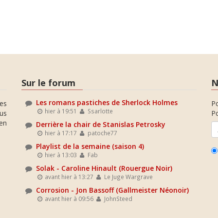
Sur le forum
N
Les romans pastiches de Sherlock Holmes
es
P
hier à 19:51
Ssarlotte
ous
Po
en
Derrière la chair de Stanislas Petrosky
hier à 17:17
patoche77
Playlist de la semaine (saison 4)
hier à 13:03
Fab
Solak - Caroline Hinault (Rouergue Noir)
avant hier à 13:27
Le Juge Wargrave
Corrosion - Jon Bassoff (Gallmeister Néonoir)
avant hier à 09:56
JohnSteed