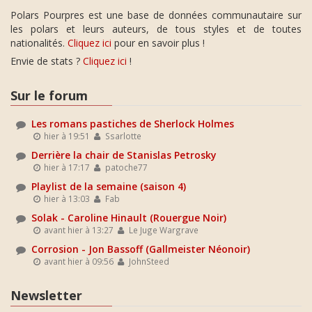
Polars Pourpres est une base de données communautaire sur
les polars et leurs auteurs, de tous styles et de toutes
nationalités.
Cliquez ici
pour en savoir plus !
Envie de stats ?
Cliquez ici
!
Sur le forum
Les romans pastiches de Sherlock Holmes
hier à 19:51
Ssarlotte
Derrière la chair de Stanislas Petrosky
hier à 17:17
patoche77
Playlist de la semaine (saison 4)
hier à 13:03
Fab
Solak - Caroline Hinault (Rouergue Noir)
avant hier à 13:27
Le Juge Wargrave
Corrosion - Jon Bassoff (Gallmeister Néonoir)
avant hier à 09:56
JohnSteed
Newsletter