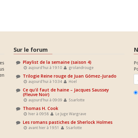
Sur le forum
N
Playlist de la semaine (saison 4)
es
P
aujourd'hui à 19:10
grolandrouge
ous
Po
en
Trilogie Reine rouge de Juan Gómez-Jurado
aujourd'hui à 10:34
Hoel
Ce qu'il faut de haine – Jacques Saussey
(Fleuve Noir)
aujourd'hui à 09:09
Ssarlotte
Thomas H. Cook
hier à 09:58
Le Juge Wargrave
Les romans pastiches de Sherlock Holmes
avant hier à 19:51
Ssarlotte