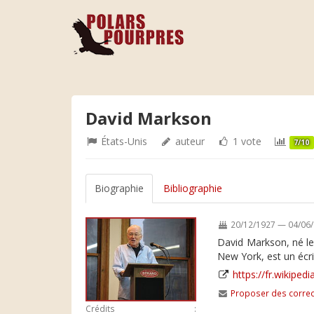
David Markson
États-Unis
auteur
1 vote
7/10
Biographie
Bibliographie
20/12/1927 — 04/06
David Markson, né le
New York, est un écri
https://fr.wikipe
Proposer des correc
Crédits :