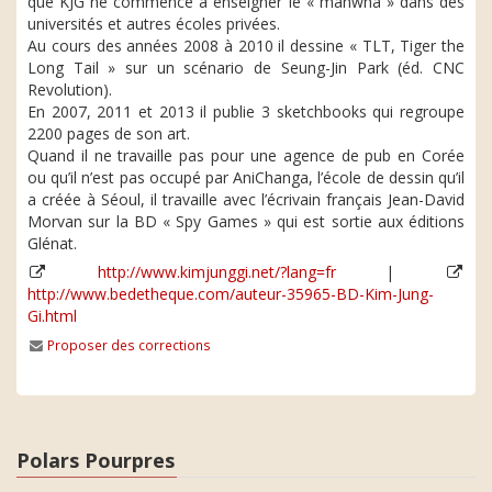
que KJG ne commence à enseigner le « manwha » dans des
universités et autres écoles privées.
Au cours des années 2008 à 2010 il dessine « TLT, Tiger the
Long Tail » sur un scénario de Seung-Jin Park (éd. CNC
Revolution).
En 2007, 2011 et 2013 il publie 3 sketchbooks qui regroupe
2200 pages de son art.
Quand il ne travaille pas pour une agence de pub en Corée
ou qu’il n’est pas occupé par AniChanga, l’école de dessin qu’il
a créée à Séoul, il travaille avec l’écrivain français Jean-David
Morvan sur la BD « Spy Games » qui est sortie aux éditions
Glénat.
http://www.kimjunggi.net/?lang=fr
|
http://www.bedetheque.com/auteur-35965-BD-Kim-Jung-
Gi.html
Proposer des corrections
Polars Pourpres