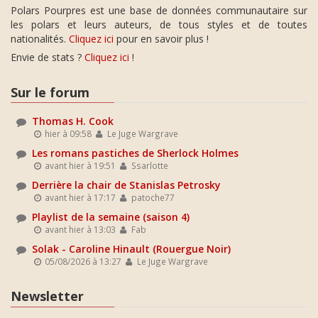
Polars Pourpres est une base de données communautaire sur
les polars et leurs auteurs, de tous styles et de toutes
nationalités.
Cliquez ici
pour en savoir plus !
Envie de stats ?
Cliquez ici
!
Sur le forum
Thomas H. Cook
hier à 09:58
Le Juge Wargrave
Les romans pastiches de Sherlock Holmes
avant hier à 19:51
Ssarlotte
Derrière la chair de Stanislas Petrosky
avant hier à 17:17
patoche77
Playlist de la semaine (saison 4)
avant hier à 13:03
Fab
Solak - Caroline Hinault (Rouergue Noir)
05/08/2026 à 13:27
Le Juge Wargrave
Newsletter