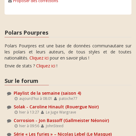
Proposer des corrections
Polars Pourpres
Polars Pourpres est une base de données communautaire sur
les polars et leurs auteurs, de tous styles et de toutes
nationalités.
Cliquez ici
pour en savoir plus !
Envie de stats ?
Cliquez ici
!
Sur le forum
Playlist de la semaine (saison 4)
aujourd'hui à 08:01
patoche77
Solak - Caroline Hinault (Rouergue Noir)
hier à 13:27
Le Juge Wargrave
Corrosion - Jon Bassoff (Gallmeister Néonoir)
hier à 09:56
JohnSteed
Série « Les furies » – Nicolas Lebel (Le Masque)