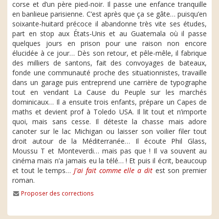
corse et d’un père pied-noir. Il passe une enfance tranquille
en banlieue parisienne. C’est après que ça se gâte… puisqu’en
soixante-huitard précoce il abandonne très vite ses études,
part en stop aux États-Unis et au Guatemala où il passe
quelques jours en prison pour une raison non encore
élucidée à ce jour… Dès son retour, et pêle-mêle, il fabrique
des milliers de santons, fait des convoyages de bateaux,
fonde une communauté proche des situationnistes, travaille
dans un garage puis entreprend une carrière de typographe
tout en vendant La Cause du Peuple sur les marchés
dominicaux… Il a ensuite trois enfants, prépare un Capes de
maths et devient prof à Toledo USA. Il lit tout et n’importe
quoi, mais sans cesse. Il déteste la chasse mais adore
canoter sur le lac Michigan ou laisser son voilier filer tout
droit autour de la Méditerranée… Il écoute Phil Glass,
Moussu T et Monteverdi… mais pas que ! Il va souvent au
cinéma mais n’a jamais eu la télé… ! Et puis il écrit, beaucoup
et tout le temps…
J'ai fait comme elle a dit
est son premier
roman.
Proposer des corrections