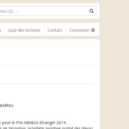
s
Quiz des lecteurs
Contact
Connexion
tellites.
 pour le Prix Médicis étranger 2014.
s de Séraphim, prophète moldave oublié des dieux
),