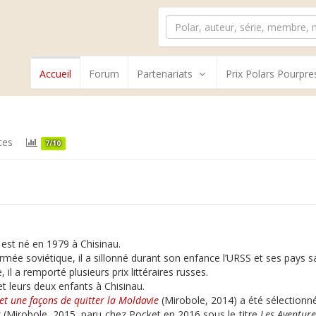
Accueil
Forum
Partenariats
Prix Polars Pourpre
tes
7/10
 est né en 1979 à Chisinau.
l’armée soviétique, il a sillonné durant son enfance l’URSS et ses pays sa
 il a remporté plusieurs prix littéraires russes.
et leurs deux enfants à Chisinau.
 et une façons de quitter la Moldavie
(Mirobole, 2014) a été sélectionné
s
(Mirobole, 2015, paru chez Pocket en 2016 sous le titre
Les Aventure