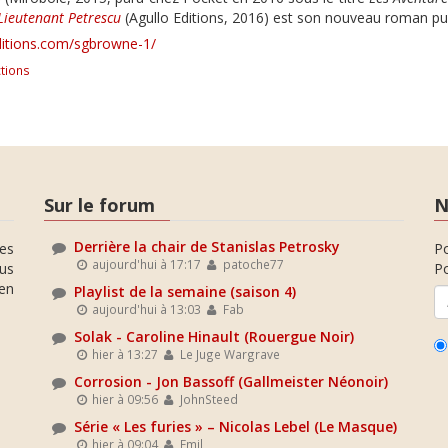
Lieutenant Petrescu
(Agullo Editions, 2016) est son nouveau roman pub
ditions.com/sgbrowne-1/
tions
Sur le forum
N
Derrière la chair de Stanislas Petrosky
es
P
aujourd'hui à 17:17
patoche77
ous
Po
en
Playlist de la semaine (saison 4)
aujourd'hui à 13:03
Fab
Solak - Caroline Hinault (Rouergue Noir)
hier à 13:27
Le Juge Wargrave
Corrosion - Jon Bassoff (Gallmeister Néonoir)
hier à 09:56
JohnSteed
Série « Les furies » – Nicolas Lebel (Le Masque)
hier à 09:04
Emil