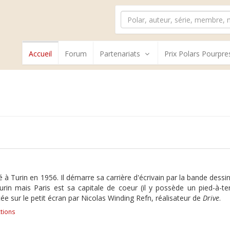
Accueil
Forum
Partenariats
Prix Polars Pourpre
é à Turin en 1956. Il démarre sa carrière d'écrivain par la bande dess
à Turin mais Paris est sa capitale de coeur (il y possède un pied-à-te
e sur le petit écran par Nicolas Winding Refn, réalisateur de
Drive
.
tions