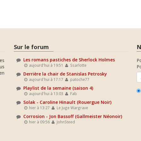
Sur le forum
N
Les romans pastiches de Sherlock Holmes
es
P
aujourd'hui à 19:51
Ssarlotte
ous
Po
en
Derrière la chair de Stanislas Petrosky
aujourd'hui à 17:17
patoche77
Playlist de la semaine (saison 4)
aujourd'hui à 13:03
Fab
Solak - Caroline Hinault (Rouergue Noir)
hier à 13:27
Le Juge Wargrave
Corrosion - Jon Bassoff (Gallmeister Néonoir)
hier à 09:56
JohnSteed