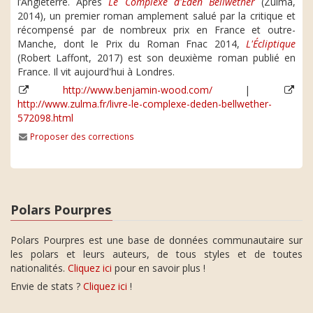
l’Angleterre. Après
Le Complexe d'Eden Bellwether
(Zulma,
2014), un premier roman amplement salué par la critique et
récompensé par de nombreux prix en France et outre-
Manche, dont le Prix du Roman Fnac 2014,
L'Écliptique
(Robert Laffont, 2017) est son deuxième roman publié en
France. Il vit aujourd'hui à Londres.
http://www.benjamin-wood.com/
|
http://www.zulma.fr/livre-le-complexe-deden-bellwether-
572098.html
Proposer des corrections
Polars Pourpres
Polars Pourpres est une base de données communautaire sur
les polars et leurs auteurs, de tous styles et de toutes
nationalités.
Cliquez ici
pour en savoir plus !
Envie de stats ?
Cliquez ici
!