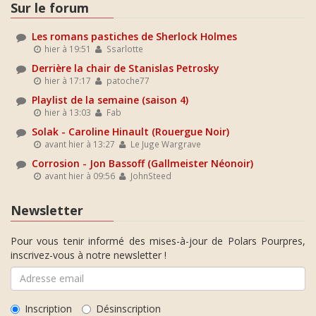
Sur le forum
Les romans pastiches de Sherlock Holmes
hier à 19:51
Ssarlotte
Derrière la chair de Stanislas Petrosky
hier à 17:17
patoche77
Playlist de la semaine (saison 4)
hier à 13:03
Fab
Solak - Caroline Hinault (Rouergue Noir)
avant hier à 13:27
Le Juge Wargrave
Corrosion - Jon Bassoff (Gallmeister Néonoir)
avant hier à 09:56
JohnSteed
Newsletter
Pour vous tenir informé des mises-à-jour de Polars Pourpres,
inscrivez-vous à notre newsletter !
Inscription
Désinscription