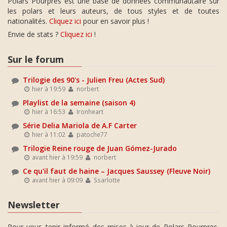
Polars Pourpres est une base de données communautaire sur
les polars et leurs auteurs, de tous styles et de toutes
nationalités.
Cliquez ici
pour en savoir plus !
Envie de stats ?
Cliquez ici
!
Sur le forum
Trilogie des 90's - Julien Freu (Actes Sud)
hier à 19:59
norbert
Playlist de la semaine (saison 4)
hier à 16:53
Ironheart
Série Delia Mariola de A.F Carter
hier à 11:02
patoche77
Trilogie Reine rouge de Juan Gómez-Jurado
avant hier à 19:59
norbert
Ce qu'il faut de haine – Jacques Saussey (Fleuve Noir)
avant hier à 09:09
Ssarlotte
Newsletter
Pour vous tenir informé des mises-à-jour de Polars Pourpres,