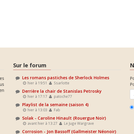
Sur le forum
N
Les romans pastiches de Sherlock Holmes
es
P
hier à 19:51
Ssarlotte
ous
Po
en
Derrière la chair de Stanislas Petrosky
hier à 17:17
patoche77
Playlist de la semaine (saison 4)
hier à 13:03
Fab
Solak - Caroline Hinault (Rouergue Noir)
avant hier à 13:27
Le Juge Wargrave
Corrosion - Jon Bassoff (Gallmeister Néonoir)