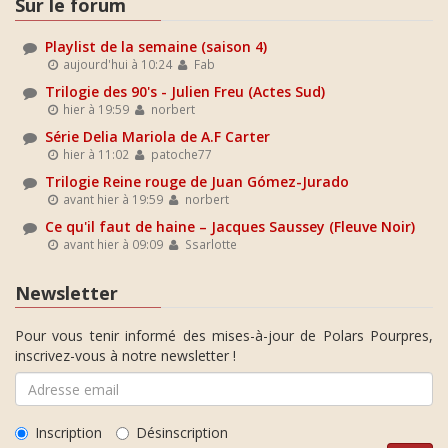
Sur le forum
Playlist de la semaine (saison 4)
aujourd'hui à 10:24
Fab
Trilogie des 90's - Julien Freu (Actes Sud)
hier à 19:59
norbert
Série Delia Mariola de A.F Carter
hier à 11:02
patoche77
Trilogie Reine rouge de Juan Gómez-Jurado
avant hier à 19:59
norbert
Ce qu'il faut de haine – Jacques Saussey (Fleuve Noir)
avant hier à 09:09
Ssarlotte
Newsletter
Pour vous tenir informé des mises-à-jour de Polars Pourpres,
inscrivez-vous à notre newsletter !
Inscription
Désinscription