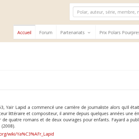
Accueil
Forum
Partenariats
Prix Polars Pourpre
63, Yaïr Lapid a commencé une carrière de journaliste alors qu’il ét
teur littéraire et compositeur, il anime depuis quelques années une émi
eur de quatre romans et de deux ouvrages pour enfants. Fayard a publi
 (2008).
ia.org/wiki/Ya%C3%AFr_Lapid