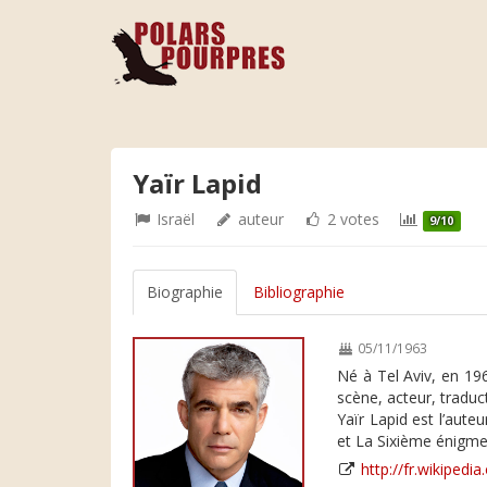
Yaïr Lapid
Israël
auteur
2 votes
9/10
Biographie
Bibliographie
05/11/1963
Né à Tel Aviv, en 19
scène, acteur, traduc
Yaïr Lapid est l’aut
et La Sixième énigme
http://fr.wikiped