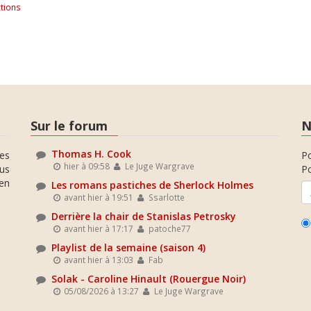
tions
Sur le forum
N
Thomas H. Cook
es
P
hier à 09:58
Le Juge Wargrave
ous
Po
en
Les romans pastiches de Sherlock Holmes
avant hier à 19:51
Ssarlotte
Derrière la chair de Stanislas Petrosky
avant hier à 17:17
patoche77
Playlist de la semaine (saison 4)
avant hier à 13:03
Fab
Solak - Caroline Hinault (Rouergue Noir)
05/08/2026 à 13:27
Le Juge Wargrave