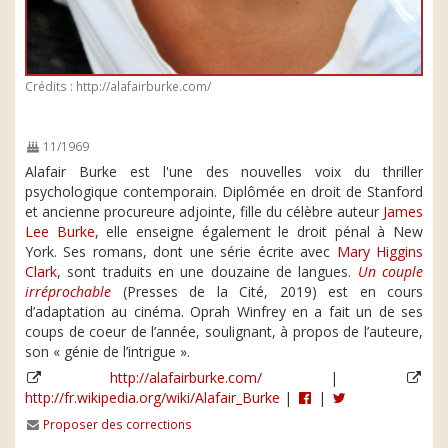
Crédits : http://alafairburke.com/
11/1969
Alafair Burke est l'une des nouvelles voix du thriller
psychologique contemporain. Diplômée en droit de Stanford
et ancienne procureure adjointe, fille du célèbre auteur
James
Lee Burke
, elle enseigne également le droit pénal à New
York. Ses romans, dont une série écrite avec
Mary Higgins
Clark
, sont traduits en une douzaine de langues.
Un couple
irréprochable
(Presses de la Cité, 2019) est en cours
d’adaptation au cinéma. Oprah Winfrey en a fait un de ses
coups de coeur de l’année, soulignant, à propos de l’auteure,
son « génie de l’intrigue ».
http://alafairburke.com/
|
http://fr.wikipedia.org/wiki/Alafair_Burke
|
|
Proposer des corrections