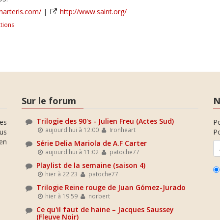
charteris.com/
|
http://www.saint.org/
tions
Sur le forum
N
Trilogie des 90's - Julien Freu (Actes Sud)
es
P
aujourd'hui à 12:00
Ironheart
ous
Po
en
Série Delia Mariola de A.F Carter
aujourd'hui à 11:02
patoche77
Playlist de la semaine (saison 4)
hier à 22:23
patoche77
Trilogie Reine rouge de Juan Gómez-Jurado
hier à 19:59
norbert
Ce qu'il faut de haine – Jacques Saussey
(Fleuve Noir)