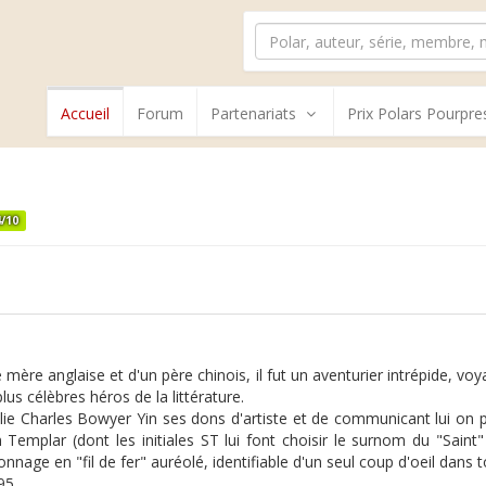
Accueil
Forum
Partenariats
Prix Polars Pourpre
4/10
mère anglaise et d'un père chinois, il fut un aventurier intrépide, vo
lus célèbres héros de la littérature.
ie Charles Bowyer Yin ses dons d'artiste et de communicant lui on p
Templar (dont les initiales ST lui font choisir le surnom du "Saint"
nnage en "fil de fer" auréolé, identifiable d'un seul coup d'oeil dans t
95.