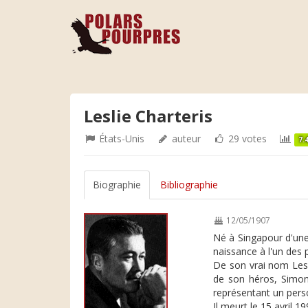
Leslie Charteris
États-Unis
auteur
29 votes
7.
Biographie
Bibliographie
12/05/1907
Né à Singapour d'une 
naissance à l'un des p
De son vrai nom Lesl
de son héros, Simon 
représentant un perso
Il meurt le 15 avril 19