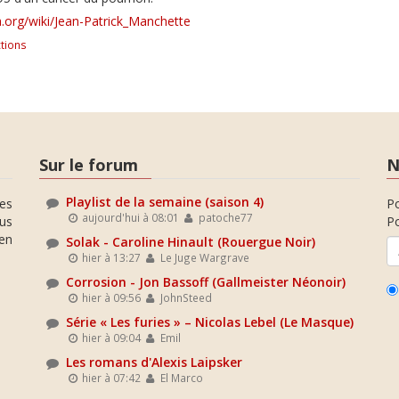
ia.org/wiki/Jean-Patrick_Manchette
tions
Sur le forum
N
Playlist de la semaine (saison 4)
es
P
aujourd'hui à 08:01
patoche77
ous
Po
en
Solak - Caroline Hinault (Rouergue Noir)
hier à 13:27
Le Juge Wargrave
Corrosion - Jon Bassoff (Gallmeister Néonoir)
hier à 09:56
JohnSteed
Série « Les furies » – Nicolas Lebel (Le Masque)
hier à 09:04
Emil
Les romans d'Alexis Laipsker
hier à 07:42
El Marco