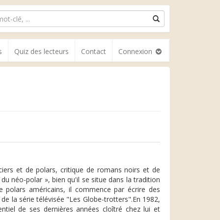
s
Quiz des lecteurs
Contact
Connexion
ers et de polars, critique de romans noirs et de
u néo-polar », bien qu'il se situe dans la tradition
e polars américains, il commence par écrire des
de la série télévisée "Les Globe-trotters".En 1982,
sentiel de ses dernières années cloîtré chez lui et