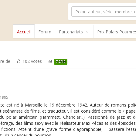
Accueil
Forum
Partenariats
Prix Polars Pourpre
vre de
102 votes
7.7/10
/1995
te est né à Marseille le 19 décembre 1942. Auteur de romans polici
t scénariste de films, et traducteur, il est considéré comme le « pape d
du polar américain (Hammett, Chandler...). Passionné de jazz et d
trage, des films sexy avec le réalisateur Max Pécas et des épisodes 
s fictions. Atteint d'une grave forme d'agoraphobie, il passera l'es
995 d'un cancer du poumon.