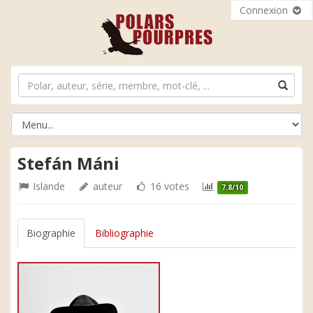
Connexion
Stefán Máni
Islande
auteur
16 votes
7.8/10
Biographie
Bibliographie