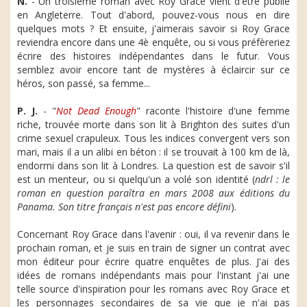
N.
- Un troisième roman avec Roy Grace vient d'être publié
en Angleterre. Tout d'abord, pouvez-vous nous en dire
quelques mots ? Et ensuite, j'aimerais savoir si Roy Grace
reviendra encore dans une 4è enquête, ou si vous préfèreriez
écrire des histoires indépendantes dans le futur. Vous
semblez avoir encore tant de mystères à éclaircir sur ce
héros, son passé, sa femme...
P. J.
- "
Not Dead Enough
" raconte l'histoire d'une femme
riche, trouvée morte dans son lit à Brighton des suites d'un
crime sexuel crapuleux. Tous les indices convergent vers son
mari, mais il a un alibi en béton : il se trouvait à 100 km de là,
endormi dans son lit à Londres. La question est de savoir s'il
est un menteur, ou si quelqu'un a volé son identité (
ndrl : le
roman en question paraîtra en mars 2008 aux éditions du
Panama. Son titre français n'est pas encore défini
).
Concernant Roy Grace dans l'avenir : oui, il va revenir dans le
prochain roman, et je suis en train de signer un contrat avec
mon éditeur pour écrire quatre enquêtes de plus. J'ai des
idées de romans indépendants mais pour l'instant j'ai une
telle source d'inspiration pour les romans avec Roy Grace et
les personnages secondaires de sa vie que je n'ai pas