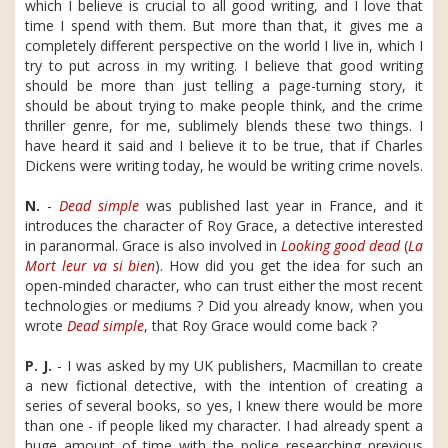
which I believe is crucial to all good writing, and I love that
time I spend with them. But more than that, it gives me a
completely different perspective on the world I live in, which I
try to put across in my writing. I believe that good writing
should be more than just telling a page-turning story, it
should be about trying to make people think, and the crime
thriller genre, for me, sublimely blends these two things. I
have heard it said and I believe it to be true, that if Charles
Dickens were writing today, he would be writing crime novels.
N.
-
Dead simple
was published last year in France, and it
introduces the character of Roy Grace, a detective interested
in paranormal. Grace is also involved in
Looking good dead
(
La
Mort leur va si bien
). How did you get the idea for such an
open-minded character, who can trust either the most recent
technologies or mediums ? Did you already know, when you
wrote
Dead simple
, that Roy Grace would come back ?
P. J.
- I was asked by my UK publishers, Macmillan to create
a new fictional detective, with the intention of creating a
series of several books, so yes, I knew there would be more
than one - if people liked my character. I had already spent a
huge amount of time with the police researching previous