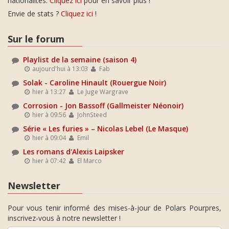
nationalités.
Cliquez ici
pour en savoir plus !
Envie de stats ?
Cliquez ici
!
Sur le forum
Playlist de la semaine (saison 4)
aujourd'hui à 13:03
Fab
Solak - Caroline Hinault (Rouergue Noir)
hier à 13:27
Le Juge Wargrave
Corrosion - Jon Bassoff (Gallmeister Néonoir)
hier à 09:56
JohnSteed
Série « Les furies » – Nicolas Lebel (Le Masque)
hier à 09:04
Emil
Les romans d'Alexis Laipsker
hier à 07:42
El Marco
Newsletter
Pour vous tenir informé des mises-à-jour de Polars Pourpres,
inscrivez-vous à notre newsletter !