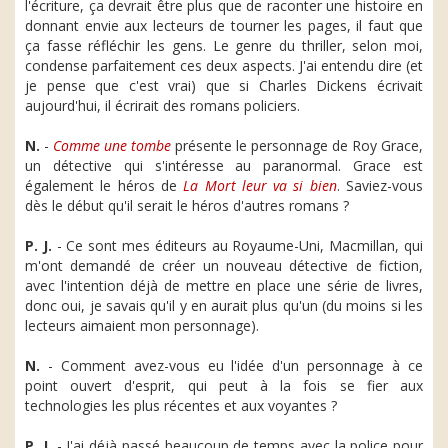
l'écriture, ça devrait être plus que de raconter une histoire en
donnant envie aux lecteurs de tourner les pages, il faut que
ça fasse réfléchir les gens. Le genre du thriller, selon moi,
condense parfaitement ces deux aspects. J'ai entendu dire (et
je pense que c'est vrai) que si Charles Dickens écrivait
aujourd'hui, il écrirait des romans policiers.
N.
-
Comme une tombe
présente le personnage de Roy Grace,
un détective qui s'intéresse au paranormal. Grace est
également le héros de
La Mort leur va si bien
. Saviez-vous
dès le début qu'il serait le héros d'autres romans ?
P. J.
- Ce sont mes éditeurs au Royaume-Uni, Macmillan, qui
m'ont demandé de créer un nouveau détective de fiction,
avec l'intention déjà de mettre en place une série de livres,
donc oui, je savais qu'il y en aurait plus qu'un (du moins si les
lecteurs aimaient mon personnage).
N.
- Comment avez-vous eu l'idée d'un personnage à ce
point ouvert d'esprit, qui peut à la fois se fier aux
technologies les plus récentes et aux voyantes ?
P. J.
- J'ai déjà passé beaucoup de temps avec la police pour