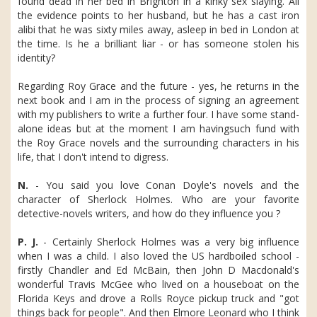
found dead in her bed in Brighton in a kinky sex slaying. All
the evidence points to her husband, but he has a cast iron
alibi that he was sixty miles away, asleep in bed in London at
the time. Is he a brilliant liar - or has someone stolen his
identity?
Regarding Roy Grace and the future - yes, he returns in the
next book and I am in the process of signing an agreement
with my publishers to write a further four. I have some stand-
alone ideas but at the moment I am havingsuch fund with
the Roy Grace novels and the surrounding characters in his
life, that I don't intend to digress.
N.
- You said you love Conan Doyle's novels and the
character of Sherlock Holmes. Who are your favorite
detective-novels writers, and how do they influence you ?
P. J.
- Certainly Sherlock Holmes was a very big influence
when I was a child. I also loved the US hardboiled school -
firstly Chandler and Ed McBain, then John D Macdonald's
wonderful Travis McGee who lived on a houseboat on the
Florida Keys and drove a Rolls Royce pickup truck and "got
things back for people". And then Elmore Leonard who I think