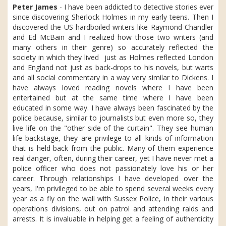
Peter James
- I have been addicted to detective stories ever
since discovering Sherlock Holmes in my early teens. Then I
discovered the US hardboiled writers like Raymond Chandler
and Ed McBain and I realized how those two writers (and
many others in their genre) so accurately reflected the
society in which they lived ­ just as Holmes reflected London
and England not just as back-drops to his novels, but warts
and all social commentary in a way very similar to Dickens. I
have always loved reading novels where I have been
entertained but at the same time where I have been
educated in some way. I have always been fascinated by the
police because, similar to journalists but even more so, they
live life on the "other side of the curtain". They see human
life backstage, they are privilege to all kinds of information
that is held back from the public. Many of them experience
real danger, often, during their career, yet I have never met a
police officer who does not passionately love his or her
career. Through relationships I have developed over the
years, I'm privileged to be able to spend several weeks every
year as a fly on the wall with Sussex Police, in their various
operations divisions, out on patrol and attending raids and
arrests. It is invaluable in helping get a feeling of authenticity