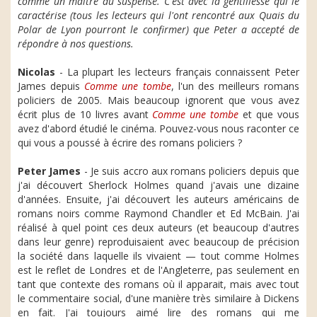
comme un maître du suspense. C'est avec la gentillesse qui le
caractérise (tous les lecteurs qui l'ont rencontré aux Quais du
Polar de Lyon pourront le confirmer) que Peter a accepté de
répondre à nos questions.
Nicolas
- La plupart les lecteurs français connaissent Peter
James depuis
Comme une tombe
, l'un des meilleurs romans
policiers de 2005. Mais beaucoup ignorent que vous avez
écrit plus de 10 livres avant
Comme une tombe
et que vous
avez d'abord étudié le cinéma. Pouvez-vous nous raconter ce
qui vous a poussé à écrire des romans policiers ?
Peter James
- Je suis accro aux romans policiers depuis que
j'ai découvert Sherlock Holmes quand j'avais une dizaine
d'années. Ensuite, j'ai découvert les auteurs américains de
romans noirs comme Raymond Chandler et Ed McBain. J'ai
réalisé à quel point ces deux auteurs (et beaucoup d'autres
dans leur genre) reproduisaient avec beaucoup de précision
la société dans laquelle ils vivaient — tout comme Holmes
est le reflet de Londres et de l'Angleterre, pas seulement en
tant que contexte des romans où il apparait, mais avec tout
le commentaire social, d'une manière très similaire à Dickens
en fait. J'ai toujours aimé lire des romans qui me