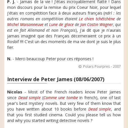
P. J.
- Jamais de la vie ! J'étais incroyablement flatté ! Dans
mon discours pour la remise du prix Coeur Noir, pour lequel
j'étais en compétition face à deux auteurs français (
ndrl : les
autres romans en compétition étaient
Le chien tchétchène
de
Michel Maisonneuve
et
Lune de glace
de
Jan Costin Wagner
, qui
est en fait Allemand et non Français
), j'ai dit que je n'aurais
jamais imaginé que des Français décerneraient ce prix à un
Rosbif !!!! C'est un des moments de ma vie dont je suis le plus
fier.
N.
- Merci beaucoup Peter pour ces réponses !
Polars Pourpres - 2007
Interview de Peter James (08/06/2007)
Nicolas
- Most of the French readers know Peter James
since
Dead simple
(
Comme une tombe
in french), one of last
year's best mystery novels. But very few of them know that
you have written about 10 books before
Dead simple
, and
that you first studied cinema. Could you please tell us how
and why you started writing detective novels ?