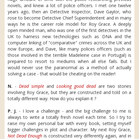
novels, and knew a lot of police officers. I met one twelve
years ago, then an Detective Inspector, Dave Gaylor, who
rose to become Detective Chief Superindentent and in many
ways he is the career role model for Roy Grace. A deeply
open minded man, who was one of the first detectives in the
UK to harness new technologies such as DNA and the
computer linking of "comparative" crimes across the UK and
now Europe, and Dave, like many polices officers (such as
those involved in the terrible Madeleine case in Portugal) is
prepared to resort to mediums when all else fails. But I
would never use the paranormal as a method of actually
solving a case - that would be cheating on the reader!
N.
-
Dead simple
and
Looking good dead
are two stories
involving Roy Grace, but they are constructed and told on a
totally different way. How do you explain it ?
P. J.
- I love a challenge - and the big challenge to me is
always to write a totally fresh novel each time. So I try to
raise my own personal bar with every book, setting myself
bigger challenges in plot and character. My next Roy Grace,
Not Dead Enough
is constructed very differently again, and in