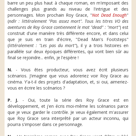
barre un peu plus haut à chaque roman, en m'imposant des
challenges plus grands au niveau de l'intrigue et des
personnages. Mon prochain Roy Grace, "
Not Dead Enough
"
(
ndlr : littéralement "Pas assez mort". Tous les titres VO des
aventures de Roy Grace contiennent le mot "dead" : "mort"
) est
construit d'une manière très différente encore, et dans celui
que je suis en train d'écrire, "Dead Man's Footsteps"
(
littéralement : "Les pas du mort"
), il y a trois histoires en
parallèle sur deux époques différentes, qui vont bien sûr au
final se rejoindre... enfin, je l'espère !
N.
- Vous êtes producteur, vous avez écrit plusieurs
scénarios. J'imagine que vous adoreriez voir Roy Grace au
cinéma. Y'a-t-il des projets d'adaptation, et, si oui, aimeriez-
vous en écrire les scénarios ?
P. J.
- Oui, toute la série des Roy Grace est en
développement, et j'en écris moi-même les scénarios parce
que je veux garder le contrôle. Je veux également m'assurer
que Roy Grace sera interprêté par un acteur inconnu, qui
pourra s'imposer dans ce personnage.