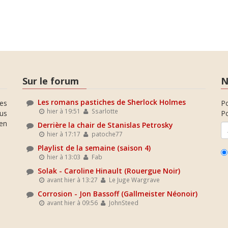
Sur le forum
N
Les romans pastiches de Sherlock Holmes
es
P
hier à 19:51
Ssarlotte
ous
Po
en
Derrière la chair de Stanislas Petrosky
hier à 17:17
patoche77
Playlist de la semaine (saison 4)
hier à 13:03
Fab
Solak - Caroline Hinault (Rouergue Noir)
avant hier à 13:27
Le Juge Wargrave
Corrosion - Jon Bassoff (Gallmeister Néonoir)
avant hier à 09:56
JohnSteed