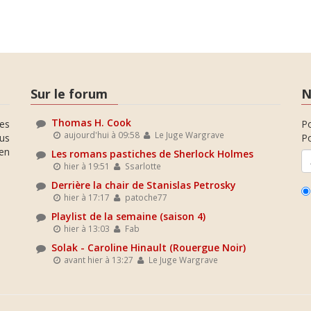
Sur le forum
N
Thomas H. Cook
es
P
aujourd'hui à 09:58
Le Juge Wargrave
ous
Po
en
Les romans pastiches de Sherlock Holmes
hier à 19:51
Ssarlotte
Derrière la chair de Stanislas Petrosky
hier à 17:17
patoche77
Playlist de la semaine (saison 4)
hier à 13:03
Fab
Solak - Caroline Hinault (Rouergue Noir)
avant hier à 13:27
Le Juge Wargrave