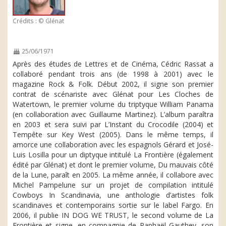
Crédits : © Glénat
25/06/1971
Après des études de Lettres et de Cinéma, Cédric Rassat a
collaboré pendant trois ans (de 1998 à 2001) avec le
magazine Rock & Folk. Début 2002, il signe son premier
contrat de scénariste avec Glénat pour Les Cloches de
Watertown, le premier volume du triptyque William Panama
(en collaboration avec Guillaume Martinez). L’album paraîtra
en 2003 et sera suivi par L’Instant du Crocodile (2004) et
Tempête sur Key West (2005). Dans le même temps, il
amorce une collaboration avec les espagnols Gérard et José-
Luis Losilla pour un diptyque intitulé La Frontière (également
édité par Glénat) et dont le premier volume, Du mauvais côté
de la Lune, paraît en 2005. La même année, il collabore avec
Michel Pampelune sur un projet de compilation intitulé
Cowboys In Scandinavia, une anthologie d’artistes folk
scandinaves et contemporains sortie sur le label Fargo. En
2006, il publie IN DOG WE TRUST, le second volume de La
Frontière et signe, en compagnie de Raphaël Gauthey, son