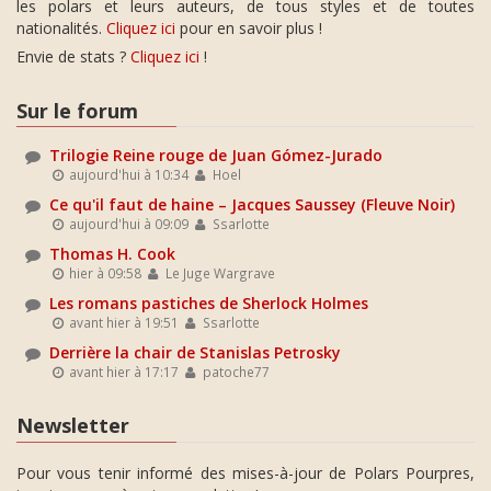
les polars et leurs auteurs, de tous styles et de toutes
nationalités.
Cliquez ici
pour en savoir plus !
Envie de stats ?
Cliquez ici
!
Sur le forum
Trilogie Reine rouge de Juan Gómez-Jurado
aujourd'hui à 10:34
Hoel
Ce qu'il faut de haine – Jacques Saussey (Fleuve Noir)
aujourd'hui à 09:09
Ssarlotte
Thomas H. Cook
hier à 09:58
Le Juge Wargrave
Les romans pastiches de Sherlock Holmes
avant hier à 19:51
Ssarlotte
Derrière la chair de Stanislas Petrosky
avant hier à 17:17
patoche77
Newsletter
Pour vous tenir informé des mises-à-jour de Polars Pourpres,