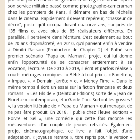
son service militaire passé comme photographe-cameraman
chez les pompiers de Paris, il démarre en bas de l’échelle
dans le cinéma. Rapidement il devient repéreur, “chasseur de
décor“, poste qu’il occupa durant quatorze ans, sur près de
135 films et avec plus de 85 réalisateurs différents. En
parallèle, il persévère dans l’écriture. C’est seulement au bout
de 20 ans d’opiniâtreté, en 2010, qu’il parvient enfin à vendre
à Dimitri Rassam (Producteur de Chapter 2) et Pathé son
premier scénario “Papa ou Maman“, projet qui lui donne
enfin l’opportunité de se consacrer entièrement à sa
vocation, l’écriture. De 2010 à 2019, il écrit et parfois réalise 5
courts métrages comiques : « Bébé à tout prix », « Fanette »,
« Impact », « Demain j’arrête » et « Money Time ». Dans le
même temps il écrit un essai sur la fiction française et deux
romans : « Les Fils de » (Delatour Editions) sorte de « Jean de
Florette » contemporain, et « Garde Tout Surtout les gosses !
», la version littéraire de « Papa ou Maman » qui menaçait de
ne pas être produit. En 2018, il publie chez Fleuve éditions «
Poivre et Sel », une comédie qui cette fois raconte les
mésaventures d’un couple de jeunes retraités. Également
projet cinématographique, ce livre a fait l’objet d’une
adaptation, « Joyeuse retraite », titre repris pour la version «