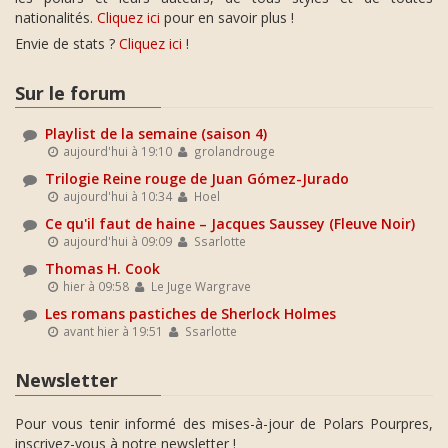
nationalités.
Cliquez ici
pour en savoir plus !
Envie de stats ?
Cliquez ici
!
Sur le forum
Playlist de la semaine (saison 4)
aujourd'hui à 19:10
grolandrouge
Trilogie Reine rouge de Juan Gómez-Jurado
aujourd'hui à 10:34
Hoel
Ce qu'il faut de haine – Jacques Saussey (Fleuve Noir)
aujourd'hui à 09:09
Ssarlotte
Thomas H. Cook
hier à 09:58
Le Juge Wargrave
Les romans pastiches de Sherlock Holmes
avant hier à 19:51
Ssarlotte
Newsletter
Pour vous tenir informé des mises-à-jour de Polars Pourpres,
inscrivez-vous à notre newsletter !