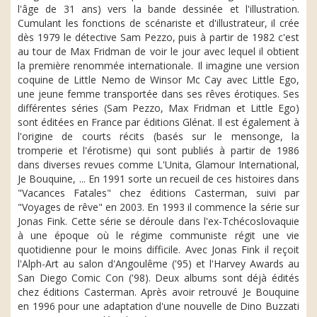
l'âge de 31 ans) vers la bande dessinée et l'illustration.
Cumulant les fonctions de scénariste et d'illustrateur, il crée
dès 1979 le détective Sam Pezzo, puis à partir de 1982 c'est
au tour de Max Fridman de voir le jour avec lequel il obtient
la première renommée internationale. Il imagine une version
coquine de Little Nemo de Winsor Mc Cay avec Little Ego,
une jeune femme transportée dans ses rêves érotiques. Ses
différentes séries (Sam Pezzo, Max Fridman et Little Ego)
sont éditées en France par éditions Glénat. Il est également à
l'origine de courts récits (basés sur le mensonge, la
tromperie et l'érotisme) qui sont publiés à partir de 1986
dans diverses revues comme L'Unita, Glamour International,
Je Bouquine, ... En 1991 sorte un recueil de ces histoires dans
"Vacances Fatales" chez éditions Casterman, suivi par
"Voyages de rêve" en 2003. En 1993 il commence la série sur
Jonas Fink. Cette série se déroule dans l'ex-Tchécoslovaquie
à une époque où le régime communiste régit une vie
quotidienne pour le moins difficile. Avec Jonas Fink il reçoit
l'Alph-Art au salon d'Angoulême ('95) et l'Harvey Awards au
San Diego Comic Con ('98). Deux albums sont déjà édités
chez éditions Casterman. Après avoir retrouvé Je Bouquine
en 1996 pour une adaptation d'une nouvelle de Dino Buzzati