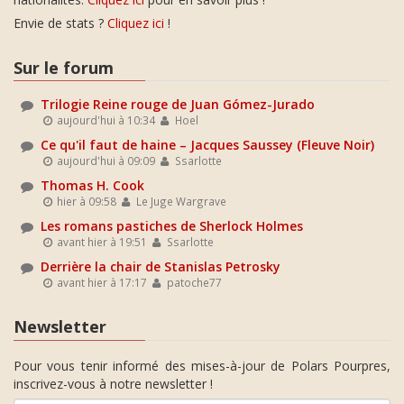
Envie de stats ?
Cliquez ici
!
Sur le forum
Trilogie Reine rouge de Juan Gómez-Jurado
aujourd'hui à 10:34
Hoel
Ce qu'il faut de haine – Jacques Saussey (Fleuve Noir)
aujourd'hui à 09:09
Ssarlotte
Thomas H. Cook
hier à 09:58
Le Juge Wargrave
Les romans pastiches de Sherlock Holmes
avant hier à 19:51
Ssarlotte
Derrière la chair de Stanislas Petrosky
avant hier à 17:17
patoche77
Newsletter
Pour vous tenir informé des mises-à-jour de Polars Pourpres,
inscrivez-vous à notre newsletter !