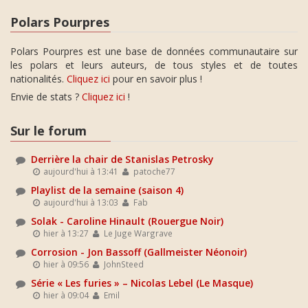
Polars Pourpres
Polars Pourpres est une base de données communautaire sur
les polars et leurs auteurs, de tous styles et de toutes
nationalités.
Cliquez ici
pour en savoir plus !
Envie de stats ?
Cliquez ici
!
Sur le forum
Derrière la chair de Stanislas Petrosky
aujourd'hui à 13:41
patoche77
Playlist de la semaine (saison 4)
aujourd'hui à 13:03
Fab
Solak - Caroline Hinault (Rouergue Noir)
hier à 13:27
Le Juge Wargrave
Corrosion - Jon Bassoff (Gallmeister Néonoir)
hier à 09:56
JohnSteed
Série « Les furies » – Nicolas Lebel (Le Masque)
hier à 09:04
Emil