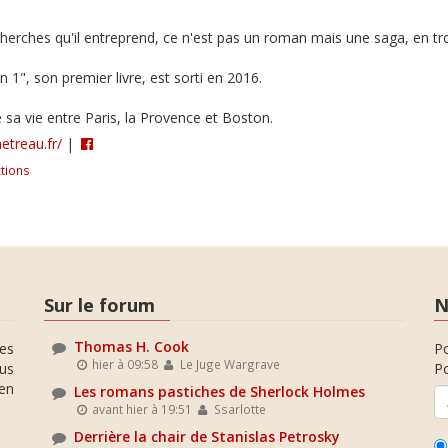
herches qu'il entreprend, ce n'est pas un roman mais une saga, en troi
 1", son premier livre, est sorti en 2016.
e sa vie entre Paris, la Provence et Boston.
etreau.fr/
|
tions
Sur le forum
N
Thomas H. Cook
es
P
hier à 09:58
Le Juge Wargrave
ous
Po
en
Les romans pastiches de Sherlock Holmes
avant hier à 19:51
Ssarlotte
Derrière la chair de Stanislas Petrosky