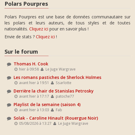
Polars Pourpres
Polars Pourpres est une base de données communautaire sur
les polars et leurs auteurs, de tous styles et de toutes
nationalités.
Cliquez ici
pour en savoir plus !
Envie de stats ?
Cliquez ici
!
Sur le forum
Thomas H. Cook
hier à 09:58
Le Juge Wargrave
Les romans pastiches de Sherlock Holmes
avant hier à 19:51
Ssarlotte
Derrière la chair de Stanislas Petrosky
avant hier à 17:17
patoche77
Playlist de la semaine (saison 4)
avant hier à 13:03
Fab
Solak - Caroline Hinault (Rouergue Noir)
05/08/2026 à 13:27
Le Juge Wargrave