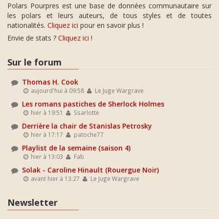
Polars Pourpres est une base de données communautaire sur
les polars et leurs auteurs, de tous styles et de toutes
nationalités.
Cliquez ici
pour en savoir plus !
Envie de stats ?
Cliquez ici
!
Sur le forum
Thomas H. Cook
aujourd'hui à 09:58
Le Juge Wargrave
Les romans pastiches de Sherlock Holmes
hier à 19:51
Ssarlotte
Derrière la chair de Stanislas Petrosky
hier à 17:17
patoche77
Playlist de la semaine (saison 4)
hier à 13:03
Fab
Solak - Caroline Hinault (Rouergue Noir)
avant hier à 13:27
Le Juge Wargrave
Newsletter