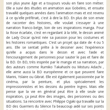
son plus jeune âge et a toujours voulu en faire son métier.
Elle a suivi des études en animation aux Gobelins, et ensuite
travaillé quelques années dans l'animation mais et est revenu
à ce qu'elle préférait, c'est à dire la BD. En plus de son envie
de raconter des histoires, elle voulait s'essayer à une
narration franco-belge, loin de ses inspirations manga. Pour
la Rose écarlate, c’est en regardant à la télé, le dessin animé
de Lady Oscar qu’est née sa passion pour les costumes et
les histoires romantiques. C’est un projet qui date de 4 ou 5
ans. Elle se sentait prête à le dessiner avec l’expérience
qu’elle a acquis dans le dessin et avec l’aide et
l’encouragement de personnes pour sauter le pas et faire de
la BD. En BD, très inspirée par le manga et sa narration, par
des auteurs comme Rumiko Takahashi ou Misturu Adachi ,
elle aime aussi la BD européenne et ce que peuvent faire
Marini, Yslaire ou Gibrat. Elle est également passionnée par le
cinéma, par la peinture, et plus spécialement les
impressionnistes et les dessins du peintre Ingres. Mais elle
pense que la vie en général peut être à elle seule une
inspiration, ça peut être des images, des personnes ou des
situations. Sa rencontre avec Philippe Ogaki qui travaille sur la
BD des Guerriers du Silence l’a beaucoup aidé sur ses points