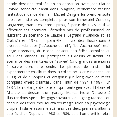
bande dessinée réalisée an collaboration avec Jean-Claude
Smit-le-Bénédicte paraît dans Magorie, l'éphémère fanzine
fantastique de ce dernier. Michel Deligne lui prend ensuite
quelques histoires complètes pour son trimestriel Curiosity
Magazine, mais c'est dans Spirou, à partir de 1975, qu'il va
effectuer ses premiers véritables pas de professionnel en
illustrant un scénario de Claude J. Legrand ("Candice et les
Crab's") en 1977. En parallèle, il livre des illustrations à
diverses rubriques ("L'Apache qui rit", "Le Vacantrope", etc).
Serge Bosmans, dit Bosse, devient son fidèle complice au
seuil des années 80, participant au dessin et livrant les
scénarios des aventures de "Zowie" (cinq grandes aventures
à suivre dont une seule, Le pinceau de cristal, fut
expérimentée en album dans la collection "Carte Blanche" en
1983) et de "Donjons et dragons" (un long cycle de récits
complets d'héroïc-fantasy dans Tintin de 1984 à 1987). En
1987, la nostalgie de l'atelier qu'il partagea avec Hislaire et
Michetz au-dessus d'un garage Mazda incite Darasse à
illustrer dans Spirou les gags savoureux du "gang Mazda", où
chacun des trois mousquetaires réagit selon sa psychologie
propre. Hislaire assura le scénario des deux premiers albums
publiés chez Dupuis en 1988 et 1989, puis Tome prit le relais