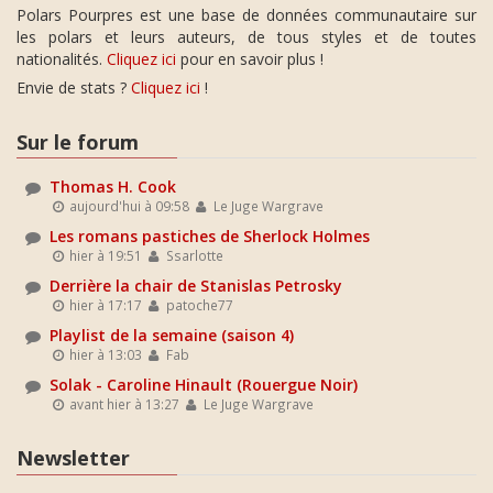
Polars Pourpres est une base de données communautaire sur
les polars et leurs auteurs, de tous styles et de toutes
nationalités.
Cliquez ici
pour en savoir plus !
Envie de stats ?
Cliquez ici
!
Sur le forum
Thomas H. Cook
aujourd'hui à 09:58
Le Juge Wargrave
Les romans pastiches de Sherlock Holmes
hier à 19:51
Ssarlotte
Derrière la chair de Stanislas Petrosky
hier à 17:17
patoche77
Playlist de la semaine (saison 4)
hier à 13:03
Fab
Solak - Caroline Hinault (Rouergue Noir)
avant hier à 13:27
Le Juge Wargrave
Newsletter