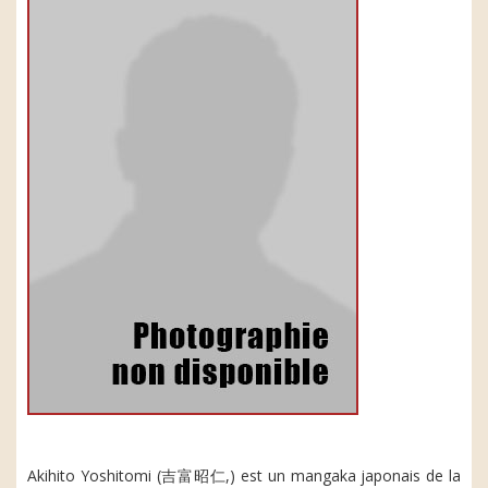
Akihito Yoshitomi (吉富昭仁,) est un mangaka japonais de la