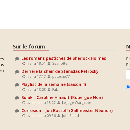
Sur le forum
N
Les romans pastiches de Sherlock Holmes
es
P
hier à 19:51
Ssarlotte
ous
Po
en
Derrière la chair de Stanislas Petrosky
hier à 17:17
patoche77
Playlist de la semaine (saison 4)
hier à 13:03
Fab
Solak - Caroline Hinault (Rouergue Noir)
avant hier à 13:27
Le Juge Wargrave
Corrosion - Jon Bassoff (Gallmeister Néonoir)
avant hier à 09:56
JohnSteed