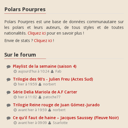
Polars Pourpres
Polars Pourpres est une base de données communautaire sur
les polars et leurs auteurs, de tous styles et de toutes
nationalités.
Cliquez ici
pour en savoir plus !
Envie de stats ?
Cliquez ici
!
Sur le forum
Playlist de la semaine (saison 4)
aujourd'hui à 10:24
Fab
Trilogie des 90's - Julien Freu (Actes Sud)
hier à 19:59
norbert
Série Delia Mariola de A.F Carter
hier à 11:02
patoche77
Trilogie Reine rouge de Juan Gómez-Jurado
avant hier à 19:59
norbert
Ce qu'il faut de haine – Jacques Saussey (Fleuve Noir)
avant hier à 09:09
Ssarlotte