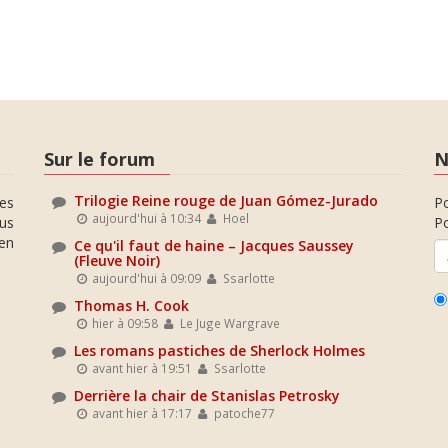
Sur le forum
N
Trilogie Reine rouge de Juan Gómez-Jurado
es
P
aujourd'hui à 10:34
Hoel
ous
Po
en
Ce qu'il faut de haine – Jacques Saussey
(Fleuve Noir)
aujourd'hui à 09:09
Ssarlotte
Thomas H. Cook
hier à 09:58
Le Juge Wargrave
Les romans pastiches de Sherlock Holmes
avant hier à 19:51
Ssarlotte
Derrière la chair de Stanislas Petrosky
avant hier à 17:17
patoche77