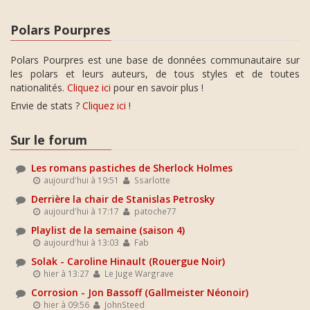
Polars Pourpres
Polars Pourpres est une base de données communautaire sur
les polars et leurs auteurs, de tous styles et de toutes
nationalités.
Cliquez ici
pour en savoir plus !
Envie de stats ?
Cliquez ici
!
Sur le forum
Les romans pastiches de Sherlock Holmes
aujourd'hui à 19:51
Ssarlotte
Derrière la chair de Stanislas Petrosky
aujourd'hui à 17:17
patoche77
Playlist de la semaine (saison 4)
aujourd'hui à 13:03
Fab
Solak - Caroline Hinault (Rouergue Noir)
hier à 13:27
Le Juge Wargrave
Corrosion - Jon Bassoff (Gallmeister Néonoir)
hier à 09:56
JohnSteed